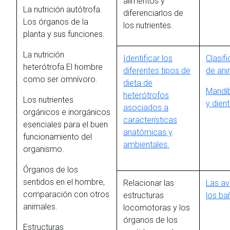
alimentos y
La nutrición autótrofa.
diferenciarlos de
Los órganos de la
los nutrientes.
planta y sus funciones.
La nutrición
Identificar los
Clasif
heterótrofa.El hombre
diferentes tipos de
de ani
como ser omnívoro.
dieta de
Mandí
heterótrofos
Los nutrientes
y dien
asociados a
orgánicos e inorgánicos
características
esenciales para el buen
anatómicas y
funcionamiento del
ambientales.
organismo.
Órganos de los
sentidos en el hombre,
Relacionar las
Las av
comparación con otros
estructuras
los b
animales.
locomotoras y los
órganos de los
Estructuras