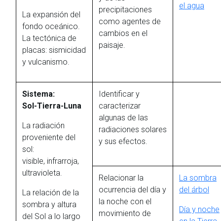
el agua
precipitaciones
La expansión del
como agentes de
fondo oceánico.
cambios en el
La tectónica de
paisaje.
placas: sismicidad
y vulcanismo.
Sistema:
Identificar y
Sol-Tierra-Luna
caracterizar
algunas de las
La radiación
radiaciones solares
proveniente del
y sus efectos.
sol:
visible, infrarroja,
ultravioleta.
Relacionar la
La sombra
ocurrencia del día y
del árbol
La relación de la
la noche con el
sombra y altura
Día y noche
movimiento de
del Sol a lo largo