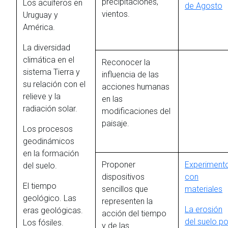
precipitaciones,
Los acuíferos en
de Agosto
vientos.
Uruguay y
América.
La diversidad
climática en el
Reconocer la
sistema Tierra y
influencia de las
su relación con el
acciones humanas
relieve y la
en las
radiación solar.
modificaciones del
paisaje.
Los procesos
geodinámicos
en la formación
Proponer
Experiment
del suelo.
dispositivos
con
El tiempo
sencillos que
materiales
geológico. Las
representen la
La erosión
eras geológicas.
acción del tiempo
del suelo po
Los fósiles.
y de las