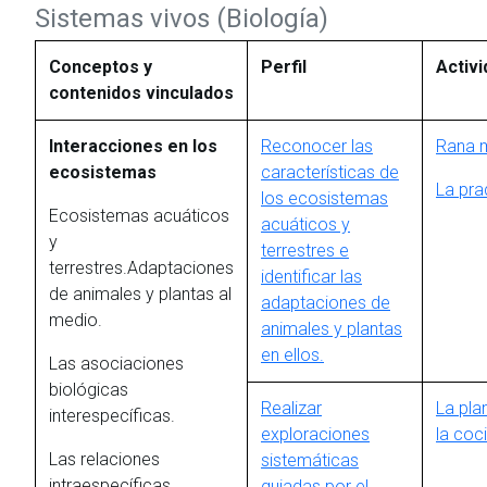
Sistemas vivos (Biología)
Conceptos y
Perfil
Activ
contenidos vinculados
Interacciones en los
Reconocer las
Rana 
ecosistemas
características de
La pra
los ecosistemas
Ecosistemas acuáticos
acuáticos y
y
terrestres e
terrestres.Adaptaciones
identificar las
de animales y plantas al
adaptaciones de
medio.
animales y plantas
en ellos.
Las asociaciones
biológicas
Realizar
La pla
interespecíficas.
exploraciones
la coc
Las relaciones
sistemáticas
intraespecíficas.
guiadas por el