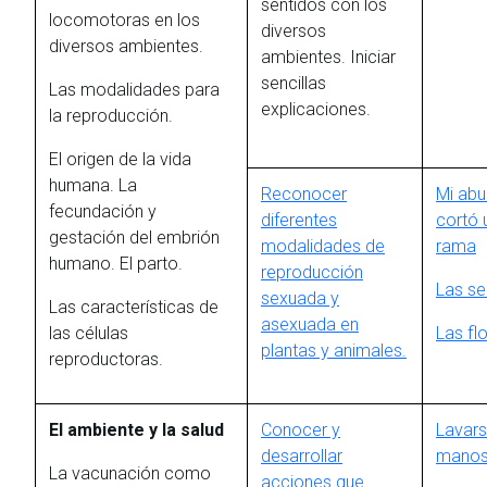
sentidos con los
locomotoras en los
diversos
diversos ambientes.
ambientes. Iniciar
sencillas
Las modalidades para
explicaciones.
la reproducción.
El origen de la vida
humana. La
Reconocer
Mi abu
fecundación y
diferentes
cortó 
gestación del embrión
modalidades de
rama
humano. El parto.
reproducción
Las se
sexuada y
Las características de
asexuada en
las células
Las fl
plantas y animales.
reproductoras.
El ambiente y la salud
Conocer y
Lavars
desarrollar
mano
La vacunación como
acciones que