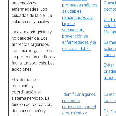
prevención de
Consul
promuevan hábitos
enfermedades. Los
docto
saludables
cuidados de la piel. La
relacionados a la
Un día 
salud visual y auditiva.
higiene,
vida d
vacunación,
La dieta cariogénica y
Maria
prevención de
no cariogénica. Los
enfermedades y la
La me
alimentos orgánicos.
dieta saludable.
saluda
Los microorganismos.
Lucas
La protección de flora y
fauna. La zoonosis. Las
Evitar
adicciones.
criade
mosqu
El sistema de
regulación y
coordinación: el
Identificar algunos
La lec
sistema nervioso. La
nutrientes
los di
función de recreación,
necesarios para el
descanso, sueño y
Plato 
crecimiento y