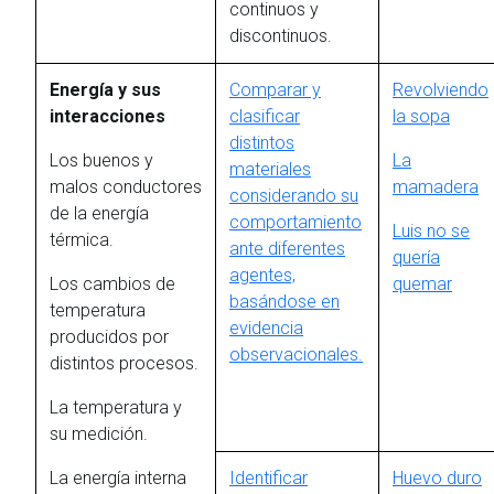
continuos y
discontinuos.
Energía y sus
Comparar y
Revolviendo
interacciones
clasificar
la sopa
distintos
Los buenos y
La
materiales
malos conductores
mamadera
considerando su
de la energía
comportamiento
Luis no se
térmica.
ante diferentes
quería
agentes,
Los cambios de
quemar
basándose en
temperatura
evidencia
producidos por
observacionales.
distintos procesos.
La temperatura y
su medición.
La energía interna
Identificar
Huevo duro