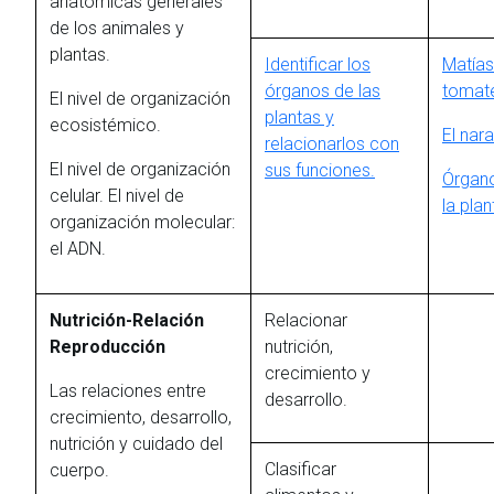
anatómicas generales
de los animales y
plantas.
Identificar los
Matías
órganos de las
tomat
El nivel de organización
plantas y
ecosistémico.
El nar
relacionarlos con
El nivel de organización
sus funciones.
Órgan
celular. El nivel de
la plan
organización molecular:
el ADN.
Nutrición-Relación
Relacionar
Reproducción
nutrición,
crecimiento y
Las relaciones entre
desarrollo.
crecimiento, desarrollo,
nutrición y cuidado del
Clasificar
cuerpo.