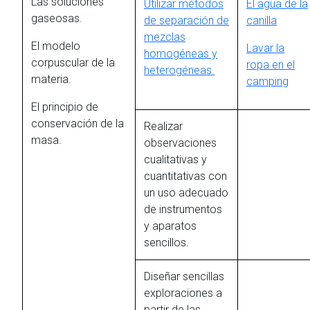
Las soluciones
Utilizar métodos
El agua de la
gaseosas.
de separación de
canilla
mezclas
El modelo
Lavar la
homogéneas y
corpuscular de la
ropa en el
heterogéneas.
materia.
camping
El principio de
conservación de la
Realizar
masa.
observaciones
cualitativas y
cuantitativas con
un uso adecuado
de instrumentos
y aparatos
sencillos.
Diseñar sencillas
exploraciones a
partir de las