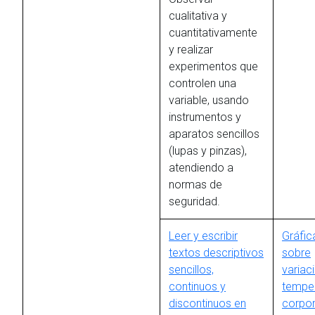
cualitativa y
cuantitativamente
y realizar
experimentos que
controlen una
variable, usando
instrumentos y
aparatos sencillos
(lupas y pinzas),
atendiendo a
normas de
seguridad.
Leer y escribir
Gráfic
textos descriptivos
sobre
sencillos,
variac
continuos y
tempe
discontinuos en
corpor