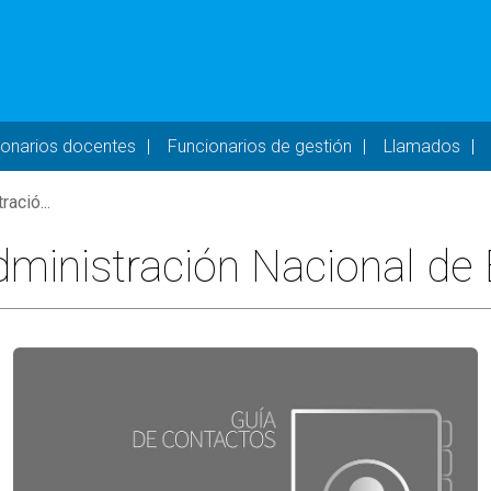
- DESKTOP
ionarios docentes
Funcionarios de gestión
Llamados
ació...
Administración Nacional de