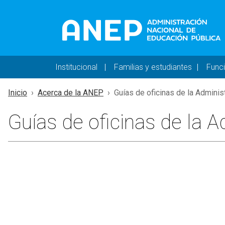
Pasar al contenido principal
Navegación principal 
Institucional
Familias y estudiantes
Func
Inicio
Acerca de la ANEP
Guías de oficinas de la Administr
Guías de oficinas de la 