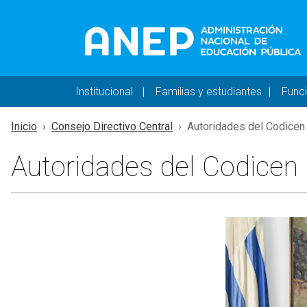
Pasar al contenido principal
Navegación principal 
Institucional
Familias y estudiantes
Func
Inicio
Consejo Directivo Central
Autoridades del Codicen
Autoridades del Codicen