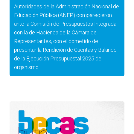
Autoridades de la Administración Nacional de
Educación Pública (ANEP) comparecieron
ante la Comisión de Presupuestos Integrada
con la de Hacienda de la Cámara de
Representantes, con el cometido de
presentar la Rendición de Cuentas y Balance
de la Ejecución Presupuestal 2025 del
organismo.