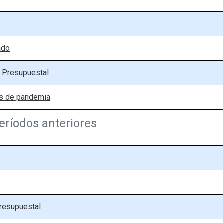
ado
n Presupuestal
os de pandemia
eríodos anteriores
presupuestal