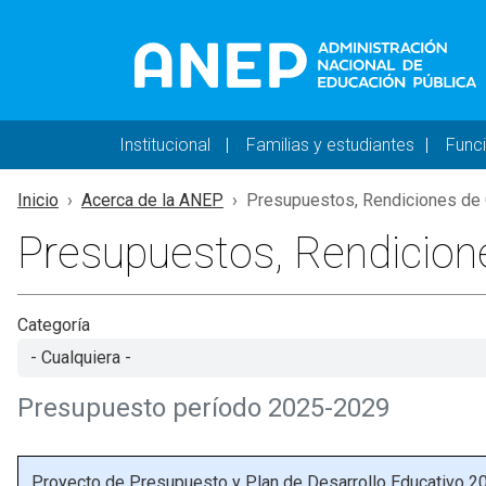
Pasar al contenido principal
Navegación principal 
Institucional
Familias y estudiantes
Func
Inicio
Acerca de la ANEP
Presupuestos, Rendiciones de C
Presupuestos, Rendicion
Categoría
Presupuesto período 2025-2029
Proyecto de Presupuesto y Plan de Desarrollo Educativo 