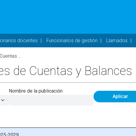
- DESKTOP
ionarios docentes
Funcionarios de gestión
Llamados
uentas ...
es de Cuentas y Balances
Nombre de la publicación
Aplicar
2025-2029