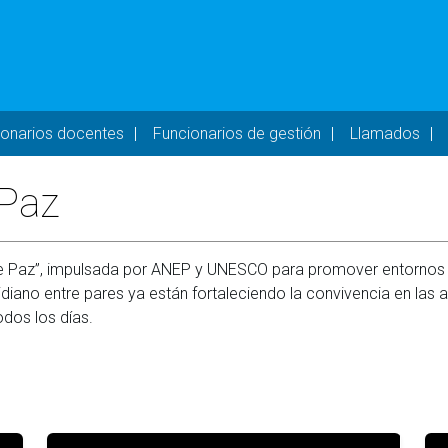
- DESKTOP
ionarios docentes
Funcionarios de gestión
Llamados
 Paz
e Paz”, impulsada por ANEP y UNESCO para promover entornos e
diano entre pares ya están fortaleciendo la convivencia en las au
dos los días.