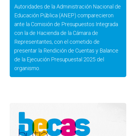
Autoridades de la Administración Nacional de
Educación Pública (ANEP) comparecieron
ante la Comisión de Presupuestos Integrada
con la de Hacienda de la Cámara de
Representantes, con el cometido de
presentar la Rendición de Cuentas y Balance
de la Ejecución Presupuestal 2025 del
organismo.