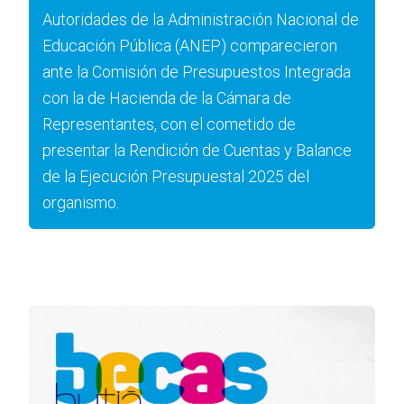
Autoridades de la Administración Nacional de
Educación Pública (ANEP) comparecieron
ante la Comisión de Presupuestos Integrada
con la de Hacienda de la Cámara de
Representantes, con el cometido de
presentar la Rendición de Cuentas y Balance
de la Ejecución Presupuestal 2025 del
organismo.