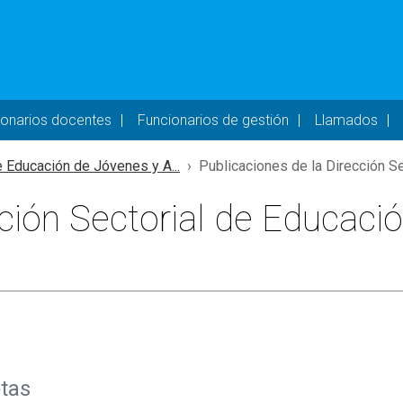
- DESKTOP
ionarios docentes
Funcionarios de gestión
Llamados
e Educación de Jóvenes y A...
Publicaciones de la Dirección Sec
cción Sectorial de Educaci
otas