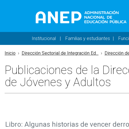
Pasar al contenido principal
Navegación principal 
Institucional
Familias y estudiantes
Func
Inicio
Dirección Sectorial de Integración Ed...
Dirección d
Publicaciones de la Dire
de Jóvenes y Adultos
Libro: Algunas historias de vencer derr