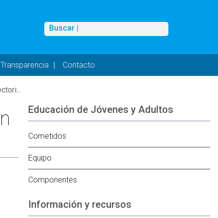
Buscar
Buscar |
Transparencia
Contacto
tori...
Educación de Jóvenes y Adultos
ón
Cometidos
Equipo
Componentes
Información y recursos