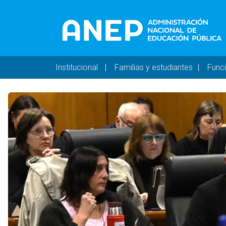
Pasar al contenido principal
Navegación principal 
Institucional
Familias y estudiantes
Func