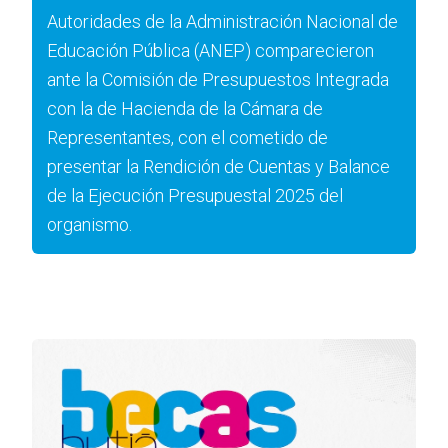
Autoridades de la Administración Nacional de
Educación Pública (ANEP) comparecieron
ante la Comisión de Presupuestos Integrada
con la de Hacienda de la Cámara de
Representantes, con el cometido de
presentar la Rendición de Cuentas y Balance
de la Ejecución Presupuestal 2025 del
organismo.