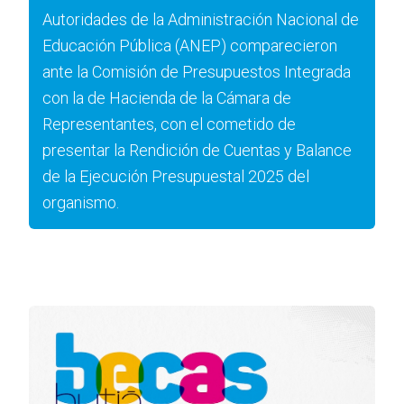
Autoridades de la Administración Nacional de
Educación Pública (ANEP) comparecieron
ante la Comisión de Presupuestos Integrada
con la de Hacienda de la Cámara de
Representantes, con el cometido de
presentar la Rendición de Cuentas y Balance
de la Ejecución Presupuestal 2025 del
organismo.