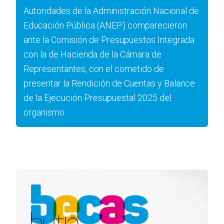
Autoridades de la Administración Nacional de
Educación Pública (ANEP) comparecieron
ante la Comisión de Presupuestos Integrada
con la de Hacienda de la Cámara de
Representantes, con el cometido de
presentar la Rendición de Cuentas y Balance
de la Ejecución Presupuestal 2025 del
organismo.