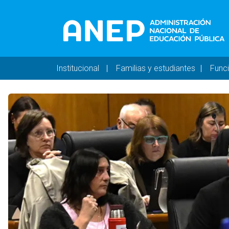
Pasar al contenido principal
Navegación principal 
Institucional
Familias y estudiantes
Func