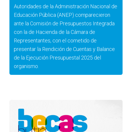
Autoridades de la Administración Nacional de
Educación Pública (ANEP) comparecieron
ante la Comisión de Presupuestos Integrada
con la de Hacienda de la Cámara de
Representantes, con el cometido de
presentar la Rendición de Cuentas y Balance
de la Ejecución Presupuestal 2025 del
organismo.