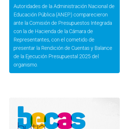
Autoridades de la Administración Nacional de
Educación Pública (ANEP) comparecieron
ante la Comisión de Presupuestos Integrada
con la de Hacienda de la Cámara de
Representantes, con el cometido de
presentar la Rendición de Cuentas y Balance
de la Ejecución Presupuestal 2025 del
organismo.