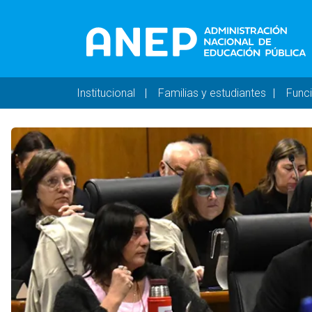
Pasar al contenido principal
Navegación principal 
Institucional
Familias y estudiantes
Func