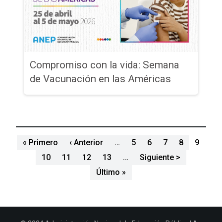
Compromiso con la vida: Semana
de Vacunación en las Américas
Paginación
Primera página
Página anterior
« Primero
‹ Anterior
…
5
6
7
8
9
Siguiente p
10
11
12
13
…
Siguiente >
Última página
Último »