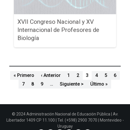
XVII Congreso Nacional y XV
Internacional de Profesores de
Biología
Paginación
Primera página
Página anterior
« Primero
‹ Anterior
1
2
3
4
5
6
Siguiente página
Última pág
7
8
9
…
Siguiente >
Último »
© 2024 Administración Nacional de Educación Pública | Av.
Libertador 1409 CP 11.100 | Tel. (+598) 2900 7070 | Montevideo -
Uruguay