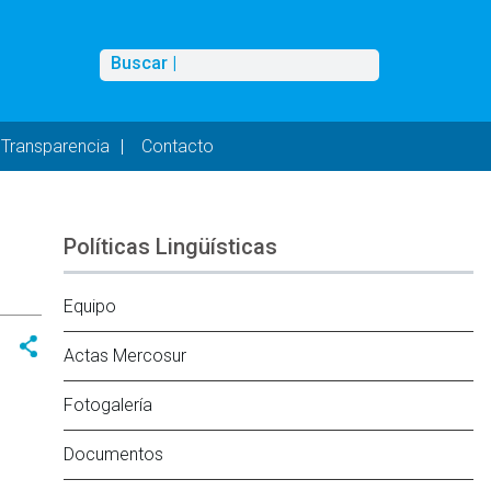
Buscar
Buscar |
Transparencia
Contacto
Políticas Lingüísticas
Equipo
Actas Mercosur
Fotogalería
Documentos