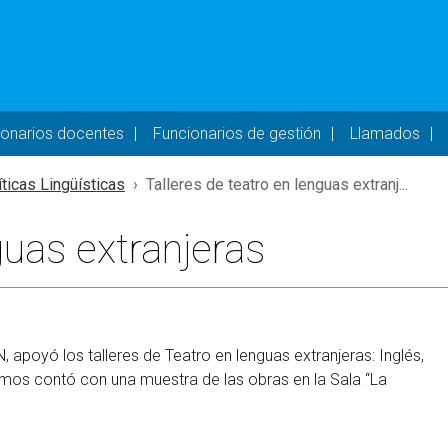
- DESKTOP
ionarios docentes
Funcionarios de gestión
Llamados
íticas Lingüísticas
Talleres de teatro en lenguas extranj...
guas extranjeras
apoyó los talleres de Teatro en lenguas extranjeras: Inglés,
ismos contó con una muestra de las obras en la Sala “La