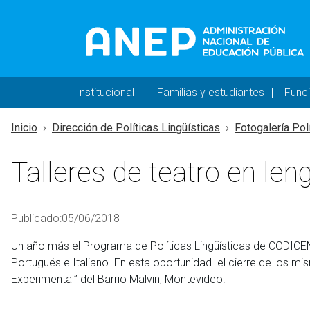
Pasar al contenido principal
Navegación principal 
Institucional
Familias y estudiantes
Func
Inicio
Dirección de Políticas Lingüísticas
Fotogalería Pol
Talleres de teatro en len
Publicado:
05/06/2018
Un año más el Programa de Políticas Lingüísticas de CODICEN, 
Portugués e Italiano. En esta oportunidad el cierre de los m
Experimental” del Barrio Malvin, Montevideo.