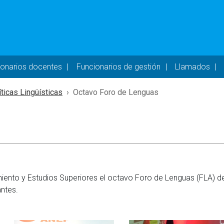
- DESKTOP
ionarios docentes
Funcionarios de gestión
Llamados
íticas Lingüísticas
Octavo Foro de Lenguas
amiento y Estudios Superiores el octavo Foro de Lenguas (FLA) de
ntes.