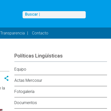
Buscar
Buscar |
Transparencia
Contacto
Políticas Lingüísticas
Equipo
Actas Mercosur
 la
Fotogalería
Documentos