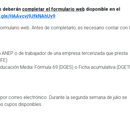
os deberán
completar el formulario web
disponible en el
s.gle/HAAvcvj9JfkNAhUy9
.
formulario web. Antes de completarlo, es necesario contar con 
la ANEP o de trabajador de una empresa tercerizada que presta
FE).
 educación Media: Fórmula 69 (DGES) o Ficha acumulativa (DGET
or correo electrónico. Durante la segunda semana de julio se
os cupos disponibles.