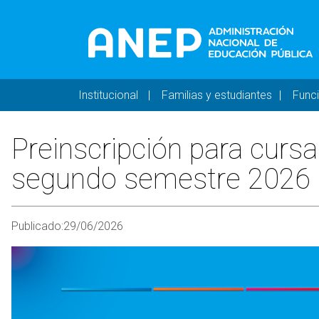
Pasar al contenido principal
Navegación principal 
Institucional
Familias y estudiantes
Func
Preinscripción para curs
segundo semestre 2026
Publicado:
29/06/2026