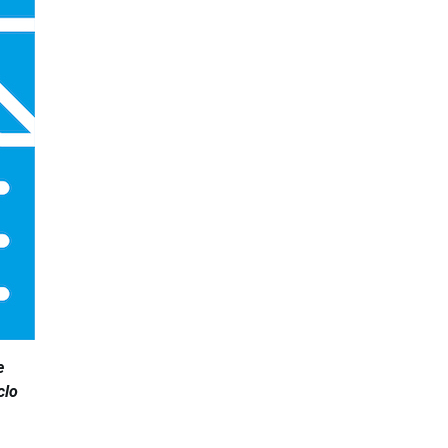
e
clo