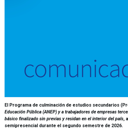
El Programa de culminación de estudios secundarios (P
Educación Pública (ANEP) y a trabajadores de empresas tercer
básico finalizado sin previas y residan en el interior del país
, 
semipresencial durante el segundo semestre de 2026.