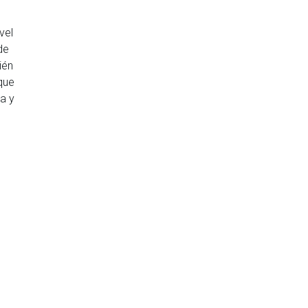
vel
de
ién
que
a y