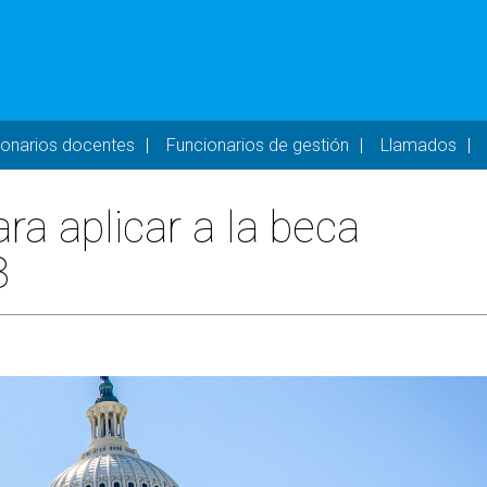
- DESKTOP
ionarios docentes
Funcionarios de gestión
Llamados
ra aplicar a la beca
8