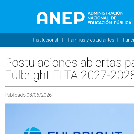
Pasar al contenido principal
Navegación principal 
Institucional
Familias y estudiantes
Func
Postulaciones abiertas pa
Fulbright FLTA 2027-202
Publicado:
08/06/2026