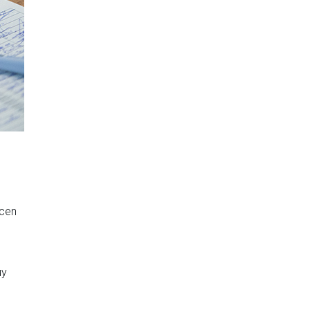
ucen
uy