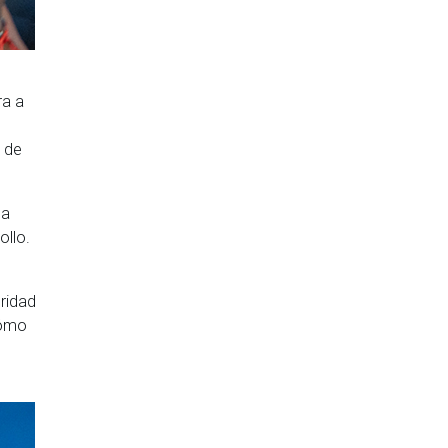
ra a
s
a de
la
ollo.
ridad
cómo