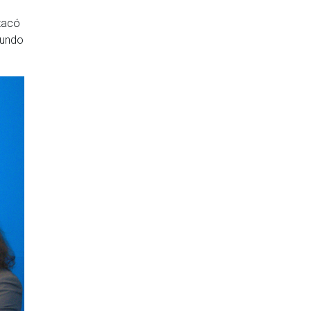
stacó
mundo