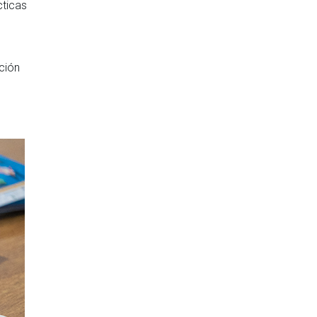
cticas
ción