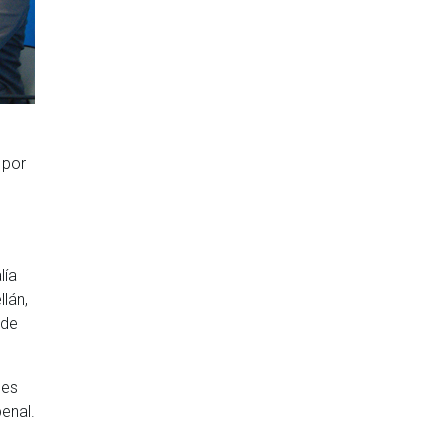
 por
lía
lán,
 de
les
enal.