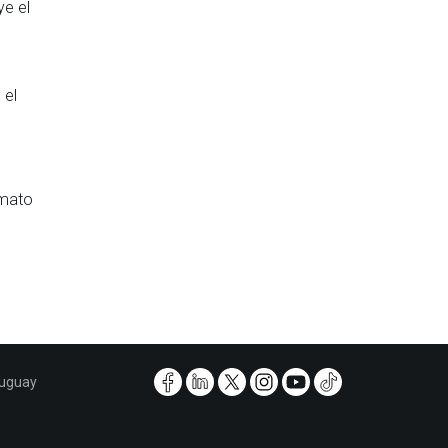
ye el
 el
rmato
ruguay