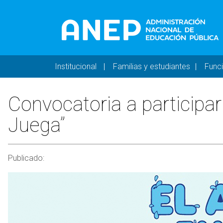
Pasar al contenido principal
Navegación principal 
Institucional
Familias y estudiantes
Func
Convocatoria a participar
Juega”
Publicado: