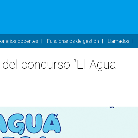
- DESKTOP
ionarios docentes
Funcionarios de gestión
Llamados
 del concurso “El Agua