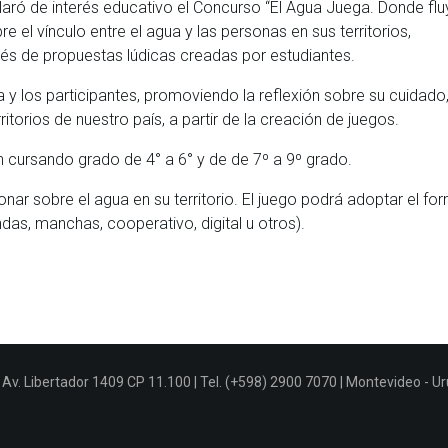
aró de interés educativo el Concurso “El Agua Juega. Donde flu
e el vínculo entre el agua y las personas en sus territorios,
avés de propuestas lúdicas creadas por estudiantes.
ua y los participantes, promoviendo la reflexión sobre su cuidado,
rritorios de nuestro país, a partir de la creación de juegos.
n cursando grado de 4° a 6° y de de 7º a 9º grado.
ionar sobre el agua en su territorio. El juego podrá adoptar el fo
as, manchas, cooperativo, digital u otros).
Av. Libertador 1409 CP 11.100 | Tel. (+598) 2900 7070 | Montevideo - U