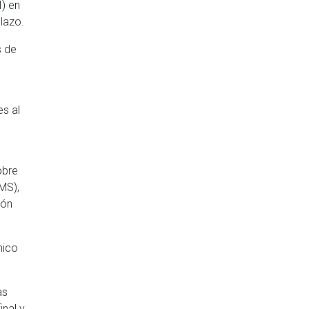
I) en
lazo.
s de
es al
obre
MS),
ión
nico
as
nal y