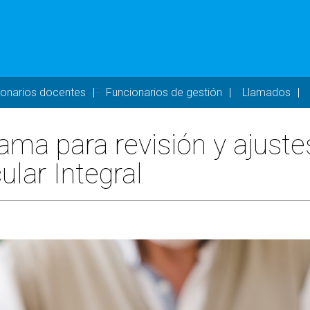
- DESKTOP
ionarios docentes
Funcionarios de gestión
Llamados
ma para revisión y ajuste
lar Integral