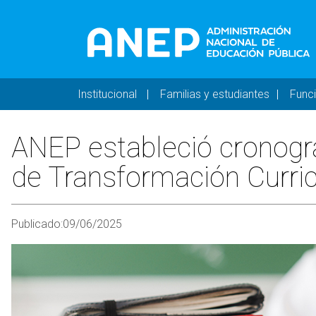
Pasar al contenido principal
Navegación principal 
Institucional
Familias y estudiantes
Func
ANEP estableció cronogra
de Transformación Curricu
Publicado:
09/06/2025