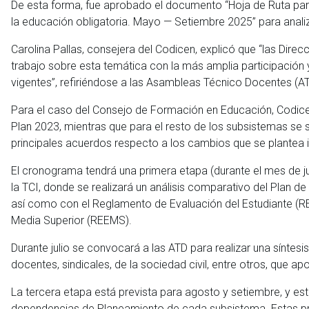
De esta forma, fue aprobado el documento “Hoja de Ruta para 
la educación obligatoria. Mayo — Setiembre 2025” para anali
Carolina Pallas, consejera del Codicen, explicó que “las Di
trabajo sobre esta temática con la más amplia participación
vigentes”, refiriéndose a las Asambleas Técnico Docentes (AT
Para el caso del Consejo de Formación en Educación, Codicen s
Plan 2023, mientras que para el resto de los subsistemas se s
principales acuerdos respecto a los cambios que se plantea i
El cronograma tendrá una primera etapa (durante el mes de j
la TCI, donde se realizará un análisis comparativo del Plan 
así como con el Reglamento de Evaluación del Estudiante (RE
Media Superior (REEMS).
Durante julio se convocará a las ATD para realizar una síntes
docentes, sindicales, de la sociedad civil, entre otros, que 
La tercera etapa está prevista para agosto y setiembre, y esta
dependencias de Planeamiento de cada subsistema. Estas pres