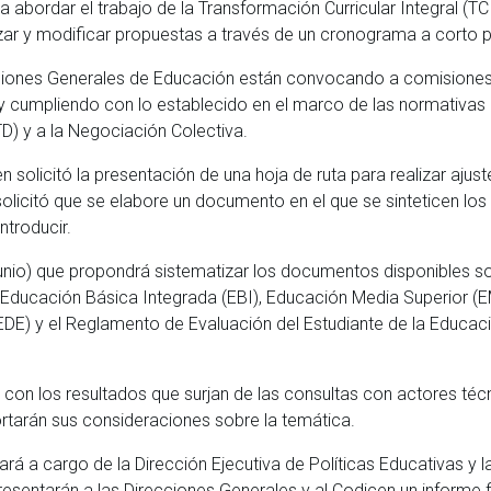
abordar el trabajo de la Transformación Curricular Integral (TC
zar y modificar propuestas a través de un cronograma a corto p
recciones Generales de Educación están convocando a comisione
 y cumpliendo con lo establecido en el marco de las normativas
D) y a la Negociación Colectiva.
olicitó la presentación de una hoja de ruta para realizar ajust
olicitó que se elabore un documento en el que se sinteticen los
ntroducir.
unio) que propondrá sistematizar los documentos disponibles s
de Educación Básica Integrada (EBI), Educación Media Superior (E
DE) y el Reglamento de Evaluación del Estudiante de la Educac
is con los resultados que surjan de las consultas con actores téc
aportarán sus consideraciones sobre la temática.
rá a cargo de la Dirección Ejecutiva de Políticas Educativas y l
entarán a las Direcciones Generales y al Codicen un informe fi