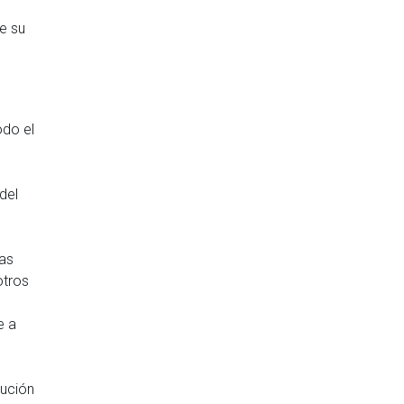
e su
odo el
del
las
otros
e a
tución