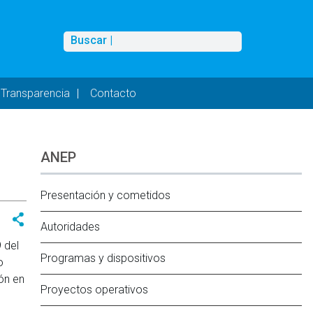
Buscar
Buscar |
Transparencia
Contacto
ANEP
Presentación y cometidos
Autoridades
 del
Programas y dispositivos
o
ón en
Proyectos operativos