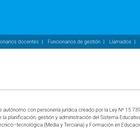
- DESKTOP
ionarios docentes
Funcionarios de gestión
Llamados
e autónomo con personería jurídica creado por la Ley Nº 15.739
la planificación, gestión y administración del Sistema Educativ
, Técnico–tecnológica (Media y Terciaria) y Formación en Educaci