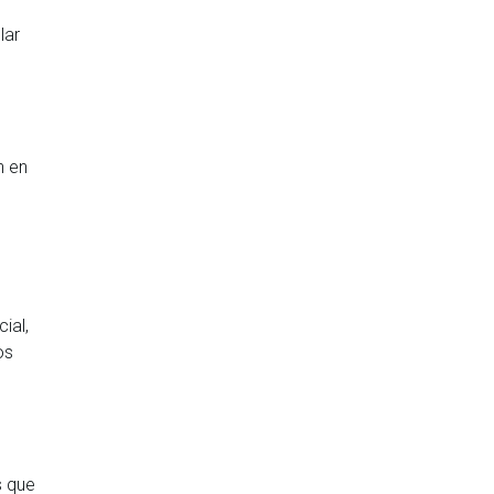
lar
n en
ial,
os
s que