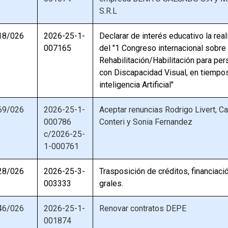
S.R.L
18/026
2026-25-1-
Declarar de interés educativo la rea
007165
del "1 Congreso internacional sobre 
Rehabilitación/Habilitación para pe
con Discapacidad Visual, en tiempo
inteligencia Artificial"
69/026
2026-25-1-
Aceptar renuncias Rodrigo Livert, Ca
000786
Conteri y Sonia Fernandez
c/2026-25-
1-000761
28/026
2026-25-3-
Trasposición de créditos, financiaci
003333
grales.
46/026
2026-25-1-
Renovar contratos DEPE
001874