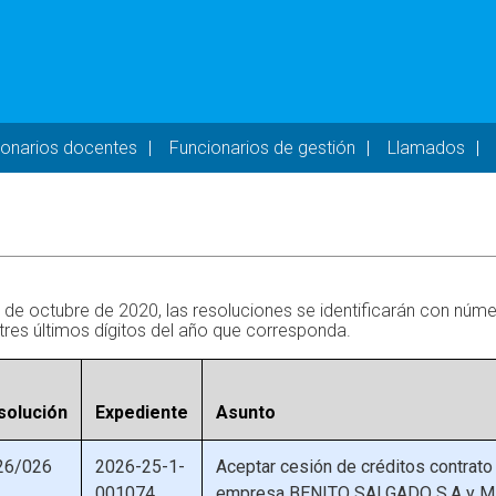
- DESKTOP
ionarios docentes
Funcionarios de gestión
Llamados
 de octubre de 2020, las resoluciones se identificarán con núm
tres últimos dígitos del año que corresponda.
solución
Expediente
Asunto
26/026
2026-25-1-
Aceptar cesión de créditos contrato
001074
empresa BENITO SALGADO S.A y 