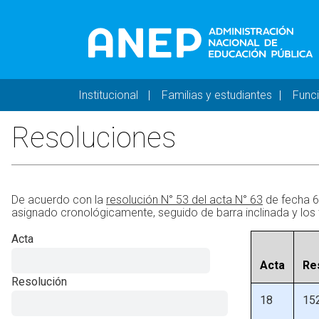
Pasar al contenido principal
Navegación principal 
Institucional
Familias y estudiantes
Func
Resoluciones
De acuerdo con la
resolución N° 53 del acta N° 63
de fecha 6
asignado cronológicamente, seguido de barra inclinada y los 
Acta
Acta
Re
Resolución
18
15