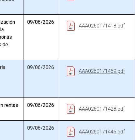
lización
09/06/2026
AAA0260171418.pdf
la
rsonas
s de
rla
09/06/2026
AAA0260171469.pdf
ón rentas
09/06/2026
AAA0260171428.pdf
09/06/2026
AAA0260171446.pdf