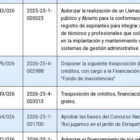
43/026
2025-25-1-
Autorizar la realización de un Llama
005023
público y Abierto para Ia conformac
registro de aspirantes para integrar
de técnicos y profesionales que co
en Ia implantación y mantenimiento 
sistemas de gestión administrativa
76/026
2026-25-4-
Disponer la siguiente trasposición 
002988
créditos, con cargo a la Financiación
"Fondo de Inasistencias"
49/026
2026-25-4-
Trasposición de créditos, financiaci
003013
grales.
54/026
2026-25-1-
Aprobar las bases del Concurso Nac
001700
"Así jugamos en el jardín de Enriquet
71/026
2026-25-1-
Autorizar el financiamiento de los g