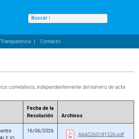
Buscar
Buscar |
Transparencia
Contacto
eros correlativos, independientemente del número de acta
Fecha de la
Resolución
Archivos
 entre
16/06/2026
AAA0260181526.pdf
MALEJO