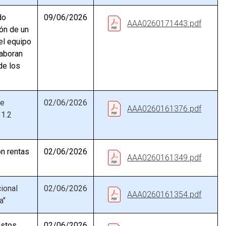
do
09/06/2026
AAA0260171443.pdf
ión de un
 el equipo
laboran
de los
de
02/06/2026
AAA0260161376.pdf
 1.2
ón rentas
02/06/2026
AAA0260161349.pdf
ional
02/06/2026
AAA0260161354.pdf
a"
astos
02/06/2026