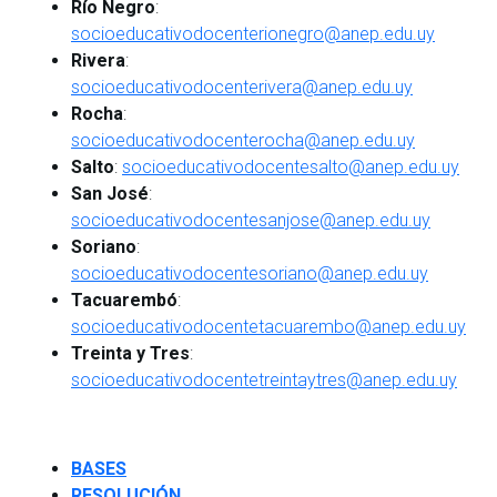
Río Negro
:
socioeducativodocenterionegro@anep.edu.uy
Rivera
:
socioeducativodocenterivera@anep.edu.uy
Rocha
:
socioeducativodocenterocha@anep.edu.uy
Salto
:
socioeducativodocentesalto@anep.edu.uy
San José
:
socioeducativodocentesanjose@anep.edu.uy
Soriano
:
socioeducativodocentesoriano@anep.edu.uy
Tacuarembó
:
socioeducativodocentetacuarembo@anep.edu.uy
Treinta y Tres
:
socioeducativodocentetreintaytres@anep.edu.uy
BASES
RESOLUCIÓN