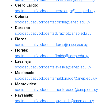
Cerro Largo
:
socioeducativodocentecerrolargo@anep.edu.uy
Colonia
:
socioeducativodocentecolonia@anep.edu.uy
Durazno
:
socioeducativodocentedurazno@anep.edu.uy
Flores
:
socioeducativodocenteflores@anep.edu.uy
Florida
:
socioeducativodocenteflorida@anep.edu.uy
Lavalleja
:
socioeducativodocentelavalleja@anep.edu.uy
Maldonado
:
socioeducativodocentemaldonado@anep.edu.uy
Montevideo
:
socioeducativodocentemontevideo@anep.edu.uy
Paysandú
:
socioeducativodocentepaysandu@anep.edu.uy