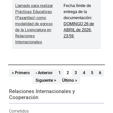
Llamado para realizar
Fecha límite de
Prácticas Educativas
entrega de la
(Pasantías) como
documentación:
modalidad de egreso
DOMINGO 26 de
de la Licenciatura en
ABRIL de 2026,
Relaciones
23:59
Internacionales
Paginación
Primera página
Página anterior
« Primero
‹ Anterior
1
2
3
4
5
6
Siguiente página
Última página
Siguiente >
Último »
Relaciones Internacionales y
Cooperación
Cometidos