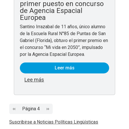
primer puesto en concurso
de Agencia Espacial
Europea
Santino Irrazabal de 11 años, único alumno
de la Escuela Rural N°85 de Puntas de San
Gabriel (Florida), obtuvo el primer premio en
el concurso “Mi vida en 2050”, impulsado
por la Agencia Espacial Europea.
Leer más
sobre Escolar de Florida obtuvo pri
Lee más
Paginación
Página anterior
Siguiente página
‹‹
Página 4
››
Suscribirse a Noticias Políticas Lingüísticas