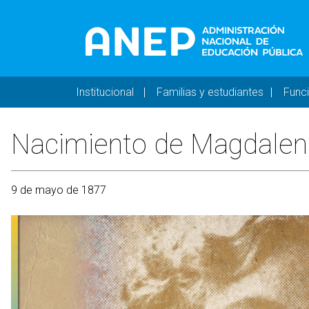
Pasar al contenido principal
Navegación principal 
Institucional
Familias y estudiantes
Func
Nacimiento de Magdalen
9 de mayo de 1877