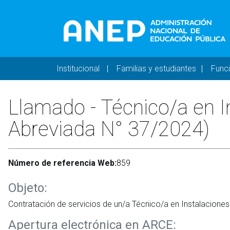
Pasar al contenido principal
Navegación principal 
Institucional
Familias y estudiantes
Func
Llamado - Técnico/a en I
Abreviada N° 37/2024)
Número de referencia Web:
859
Objeto:
Contratación de servicios de un/a Técnico/a en Instalacion
Apertura electrónica en ARCE: