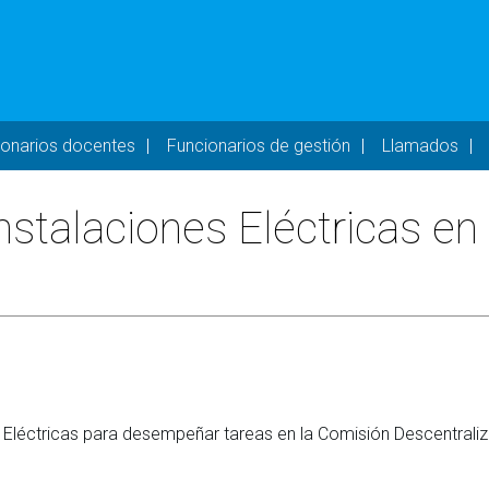
- DESKTOP
ionarios docentes
Funcionarios de gestión
Llamados
nstalaciones Eléctricas en
es Eléctricas para desempeñar tareas en la Comisión Descentra