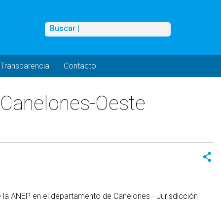
Buscar
Buscar |
Transparencia
Contacto
n Canelones-Oeste
de la ANEP en el departamento de Canelones - Jurisdicción