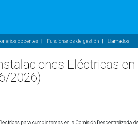
- DESKTOP
ionarios docentes
Funcionarios de gestión
Llamados
nstalaciones Eléctricas e
16/2026)
Eléctricas para cumplir tareas en la Comisión Descentralizada 