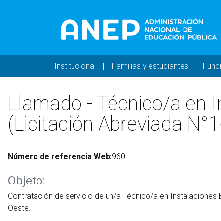
Pasar al contenido principal
Navegación principal 
Institucional
Familias y estudiantes
Func
Llamado - Técnico/a en I
(Licitación Abreviada N°
Número de referencia Web:
960
Objeto:
Contratación de servicio de un/a Técnico/a en Instalaciones 
Oeste.