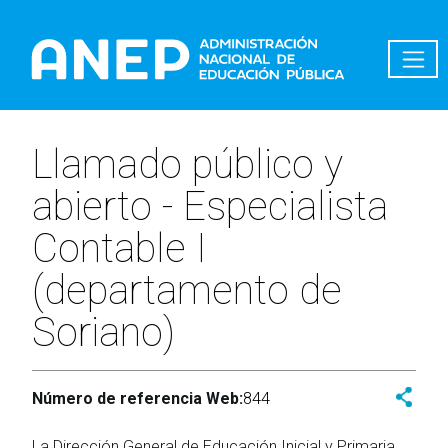
Pasar al contenido principal
Llamado público y
abierto - Especialista
Contable I
(departamento de
Soriano)
Número de referencia Web:
844
La Dirección General de Educación Inicial y Primaria,