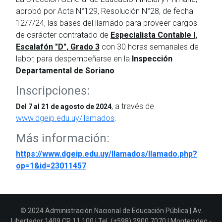
aprobó por Acta N°129, Resolución N°28, de fecha
12/7/24, las bases del llamado para proveer cargos
de carácter contratado de
Especialista Contable I,
Escalafón "D", Grado 3
con 30 horas semanales de
labor, para despempeñarse en la
Inspección
Departamental de Soriano
.
Inscripciones:
, a través de
Del 7 al 21 de agosto de 2024
www.dgeip.edu.uy/llamados
.
Más información:
https://www.dgeip.edu.uy/llamados/llamado.php?
op=1&id=23011457
© 2024 Administración Nacional de Educación Pública | Av.
Libertador 1409 CP 11.100 | Tel. (+598) 2900 7070 | Montevideo -