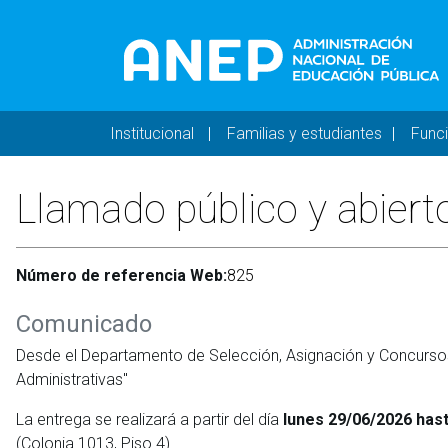
Pasar al contenido principal
Navegación principal 
Institucional
Familias y estudiantes
Func
Llamado público y abierto
Número de referencia Web:
825
Comunicado
Desde el Departamento de Selección, Asignación y Concursos 
Administrativas"
La entrega se realizará a partir del día
lunes 29/06/2026 has
(Colonia 1013, Piso 4).