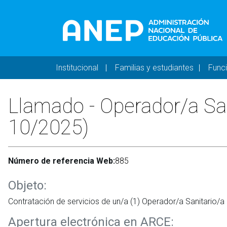
Pasar al contenido principal
Navegación principal 
Institucional
Familias y estudiantes
Func
Llamado - Operador/a San
10/2025)
Número de referencia Web:
885
Objeto:
Contratación de servicios de un/a (1) Operador/a Sanitario/
Apertura electrónica en ARCE: