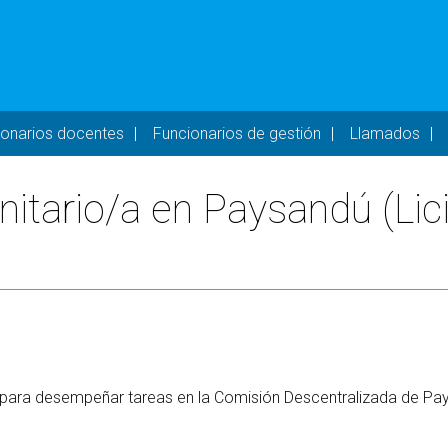
- DESKTOP
ionarios docentes
Funcionarios de gestión
Llamados
itario/a en Paysandú (Lic
a para desempeñar tareas en la Comisión Descentralizada de Pa