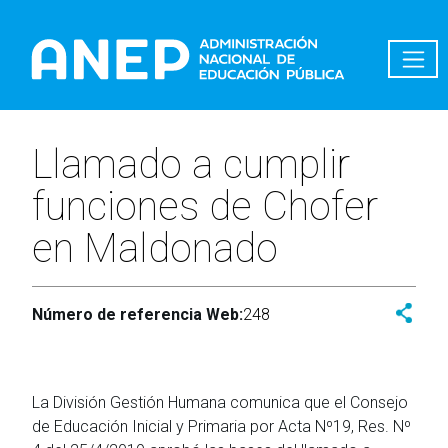
Pasar al contenido principal
Llamado a cumplir
funciones de Chofer
en Maldonado
Número de referencia Web:
248
La División Gestión Humana comunica que el Consejo
de Educación Inicial y Primaria por Acta Nº19, Res. Nº