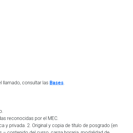
l llamado, consultar las
Bases
.
o.
adas reconocidas por el MEC.
 y privada. 2. Original y copia de título de posgrado (en
os – contenido del curso, carga horaria, modalidad de