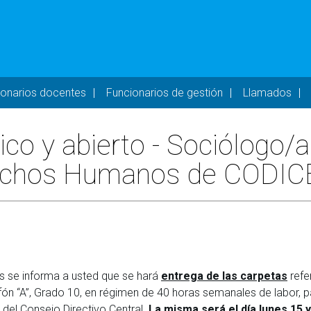
- DESKTOP
ionarios docentes
Funcionarios de gestión
Llamados
co y abierto - Sociólogo/a
erechos Humanos de CODI
s se informa a usted que se hará
entrega de las carpetas
refe
afón “A”, Grado 10, en régimen de 40 horas semanales de labor
 del Consejo Directivo Central.
La misma será el día lunes 15 y