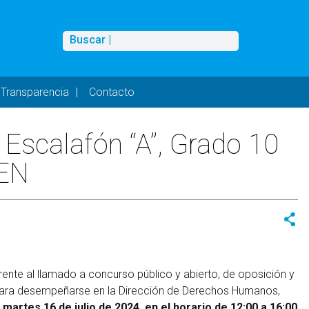
Buscar
Buscar |
Transparencia
Contacto
 Escalafón “A”, Grado 10
CEN
rente al llamado a concurso público y abierto, de oposición y
, para desempeñarse en la Dirección de Derechos Humanos,
 martes 16 de julio de 2024, en el horario de 12:00 a 16:00