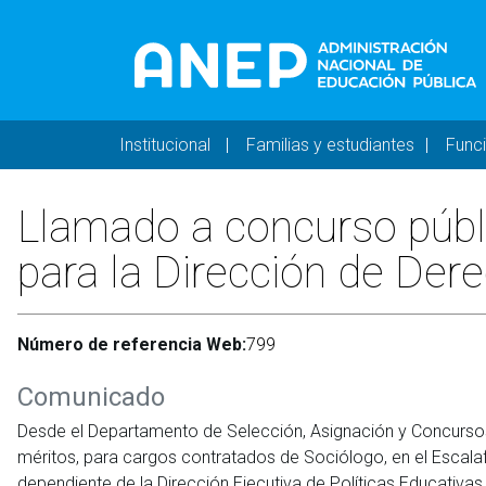
Pasar al contenido principal
Navegación principal 
Institucional
Familias y estudiantes
Func
Llamado a concurso públi
para la Dirección de D
Número de referencia Web:
799
Comunicado
Desde el Departamento de Selección, Asignación y Concurso
méritos, para cargos contratados de Sociólogo, en el Escal
dependiente de la Dirección Ejecutiva de Políticas Educativas,