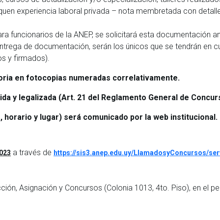
fiquen experiencia laboral privada – nota membretada con detalle
para funcionarios de la ANEP, se solicitará esta documentación a
entrega de documentación, serán los únicos que se tendrán en c
s y firmados).
oria en fotocopias numeradas correlativamente.
da y legalizada (Art. 21 del Reglamento General de Concu
 horario y lugar) será comunicado por la web institucional.
a través de
2023
https://sis3.anep.edu.uy/LlamadosyConcursos/ser
ión, Asignación y Concursos (Colonia 1013, 4to. Piso), en el 