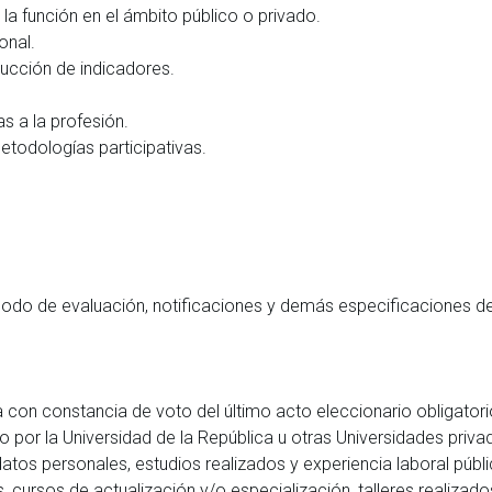
la función en el ámbito público o privado.
onal.
rucción de indicadores.
s a la profesión.
etodologías participativas.
 modo de evaluación, notificaciones y demás especificaciones de
ca con constancia de voto del último acto eleccionario obligatori
do por la Universidad de la República u otras Universidades priv
tos personales, estudios realizados y experiencia laboral pública
, cursos de actualización y/o especialización, talleres realizad