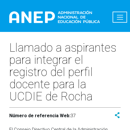
Pasar al contenido principal
Llamado a aspirantes
para integrar el
registro del perfil
docente para la
UCDIE de Rocha
Número de referencia Web:
37
El Consejo Directivo Central de la Administración