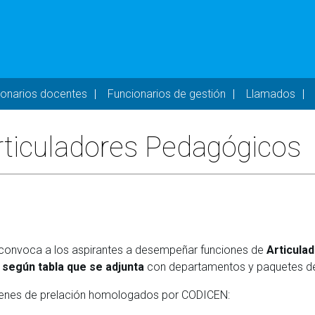
- DESKTOP
ionarios docentes
Funcionarios de gestión
Llamados
rticuladores Pedagógicos
 convoca a los aspirantes a desempeñar funciones de
Articula
, según tabla que se adjunta
con departamentos y paquetes de 
órdenes de prelación homologados por CODICEN: