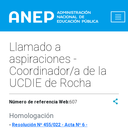
Pasar al contenido principal
Llamado a
aspiraciones -
Coordinador/a de la
UCDIE de Rocha
Número de referencia Web:
607
Homologación
-
Resolución Nº 455/022 - Acta Nº 6 -