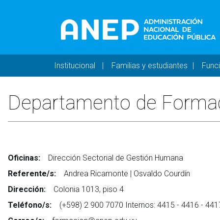
Pasar al contenido principal
Navegación principal 
Institucional
Familias y estudiantes
Func
Departamento de Forma
Oficinas:
Dirección Sectorial de Gestión Humana
Referente/s:
Andrea Ricamonte | Osvaldo Courdín
Dirección:
Colonia 1013, piso 4
Teléfono/s:
(+598) 2 900 7070 Internos: 4415 - 4416 - 441