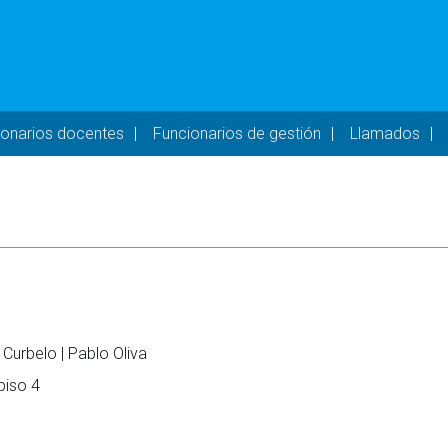
- DESKTOP
ionarios docentes
Funcionarios de gestión
Llamados
 Curbelo | Pablo Oliva
 piso 4