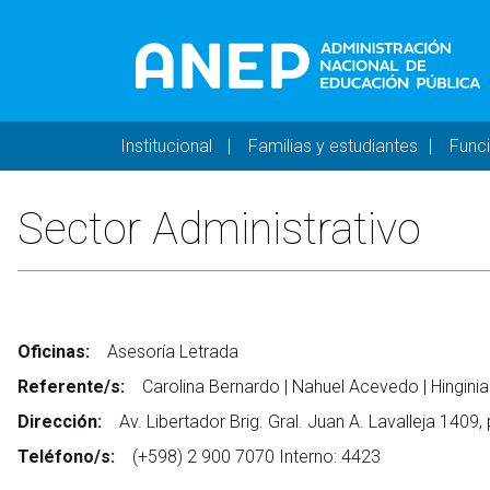
Pasar al contenido principal
Navegación principal 
Institucional
Familias y estudiantes
Func
Sector Administrativo
Oficinas:
Asesoría Letrada
Referente/s:
Carolina Bernardo | Nahuel Acevedo | Hinginia
Dirección:
Av. Libertador Brig. Gral. Juan A. Lavalleja 1409,
Teléfono/s:
(+598) 2 900 7070 Interno: 4423