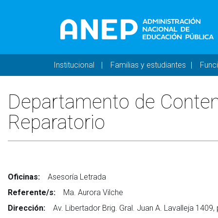
Pasar al contenido principal
Navegación principal 
Institucional
Familias y estudiantes
Func
Departamento de Contenc
Reparatorio
Oficinas:
Asesoría Letrada
Referente/s:
Ma. Aurora Vilche
Dirección:
Av. Libertador Brig. Gral. Juan A. Lavalleja 1409,