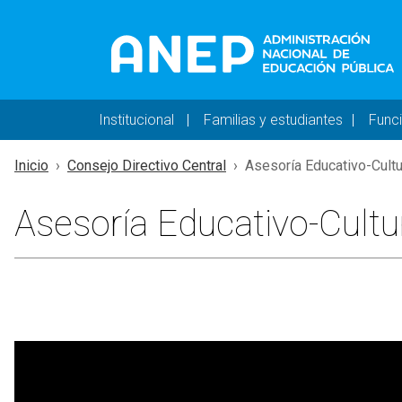
Pasar al contenido principal
Navegación principal 
Institucional
Familias y estudiantes
Func
Inicio
Consejo Directivo Central
Asesoría Educativo-Cultu
Asesoría Educativo-Cultu