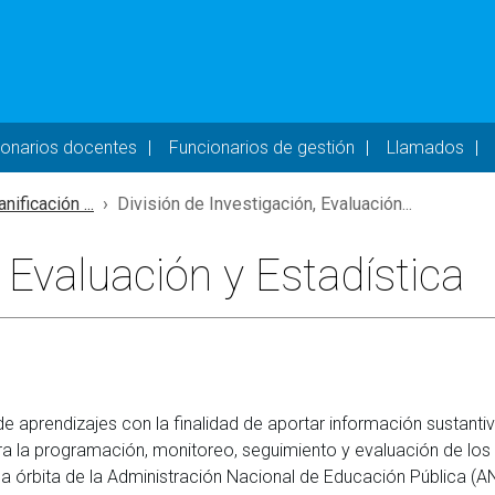
- DESKTOP
ionarios docentes
Funcionarios de gestión
Llamados
nificación ...
División de Investigación, Evaluación...
, Evaluación y Estadística
e aprendizajes con la finalidad de aportar información sustantiv
ara la programación, monitoreo, seguimiento y evaluación de los
la órbita de la Administración Nacional de Educación Pública (A