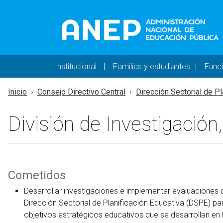
Pasar al contenido principal
Navegación principal 
Institucional
Familias y estudiantes
Func
Inicio
Consejo Directivo Central
Dirección Sectorial de Pla
División de Investigación
Cometidos
Desarrollar investigaciones e implementar evaluaciones d
Dirección Sectorial de Planificación Educativa (DSPE) p
objetivos estratégicos educativos que se desarrollan en 