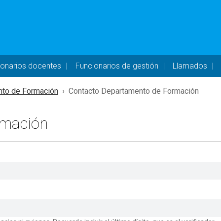
- DESKTOP
ionarios docentes
Funcionarios de gestión
Llamados
to de Formación
Contacto Departamento de Formación
rmación