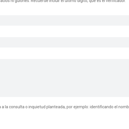
os ni guiones. Recuerde incluir el último dígito, que es el verificador.
 la consulta o inquietud planteada, por ejemplo: identificando el nomb