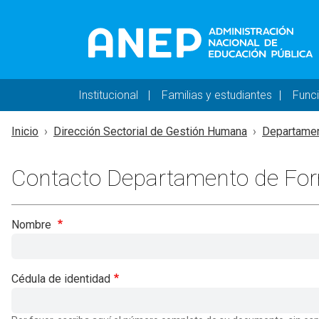
Pasar al contenido principal
Navegación principal 
Institucional
Familias y estudiantes
Func
Inicio
Dirección Sectorial de Gestión Humana
Departamen
Contacto Departamento de Fo
Nombre
Cédula de identidad