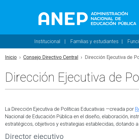
Pasar al contenido principal
Navegación principal 
Institucional
Familias y estudiantes
Func
Inicio
Consejo Directivo Central
Dirección Ejecutiva de Pol
Dirección Ejecutiva de Po
La Dirección Ejecutiva de Políticas Educativas —creada por
R
Nacional de Educación Pública en el diseño, elaboración, inst
estratégicos, objetivos y estrategias establecidas, dotando a 
Director ejecutivo