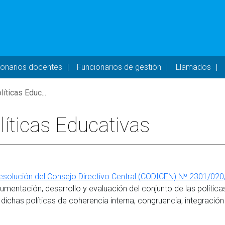
- DESKTOP
ionarios docentes
Funcionarios de gestión
Llamados
íticas Educ...
líticas Educativas
esolución del Consejo Directivo Central (CODICEN) Nº 2301/020,
rumentación, desarrollo y evaluación del conjunto de las políti
dichas políticas de coherencia interna, congruencia, integración