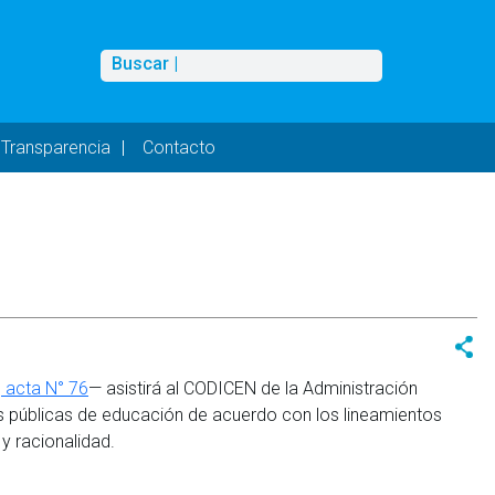
Buscar
Buscar |
Transparencia
Contacto
 acta N° 76
— asistirá al CODICEN de la Administración
cas públicas de educación de acuerdo con los lineamientos
 y racionalidad.