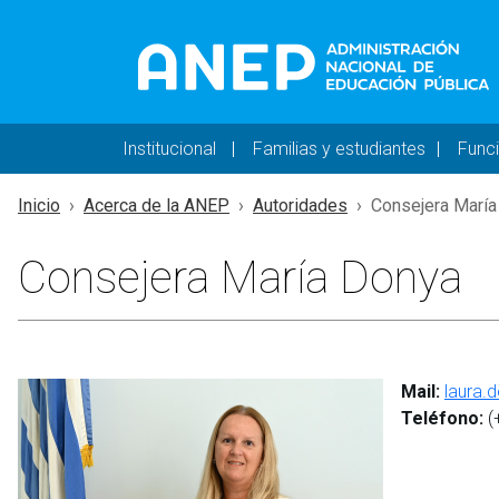
Pasar al contenido principal
Navegación principal 
Institucional
Familias y estudiantes
Func
Inicio
Acerca de la ANEP
Autoridades
Consejera María
Consejera María Donya
Mail:
​laura
Teléfono:
(