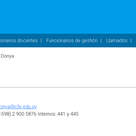
- DESKTOP
ionarios docentes
Funcionarios de gestión
Llamados
 Donya
.donya@cfe.edu.uy
+598) 2 900 5876 Internos: 441 y 445